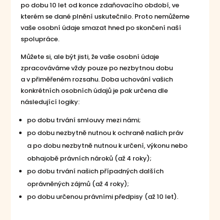
po dobu 10 let od konce zdaňovacího období, ve
kterém se dané plnění uskutečnilo. Proto nemůžeme
vaše osobní údaje smazat hned po skončení naší
spolupráce.
Můžete si, ale být jisti, že vaše osobní údaje
zpracováváme vždy pouze po nezbytnou dobu
a v přiměřeném rozsahu. Doba uchování vašich
konkrétních osobních údajů je pak určena dle
následující logiky:
po dobu trvání smlouvy mezi námi;
po dobu nezbytně nutnou k ochraně našich práv
a po dobu nezbytně nutnou k určení, výkonu nebo
obhajobě právních nároků (až 4 roky);
po dobu trvání našich případných dalších
oprávněných zájmů (až 4 roky);
po dobu určenou právními předpisy (až 10 let).