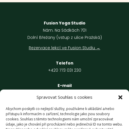
Fusion Yoga Studio
Nám. Na Sádkách 701
Dolní Břežany (vstup z ulice Pražská)
Rezervace lekcí ve Fusion Studiu →
Telefon
+420 773 031 230
E-mail
veronika.ingrova@yogahome.cz
Spravovat Souhlas s cookies
IČO: 09441867
Abychom poskytli co nejlepší služby, používáme k ukládání a/nebo
přístupu k informacím o zařízení, technologie jako jsou soubory
Fyzická osoba podnikající dle živnostenského zákona.
cookies. Souhlas s těmito technologiemi nám umožní zpracovávat
údaje, jako je chování při procházení nebo jedinečná ID na tomto webu.