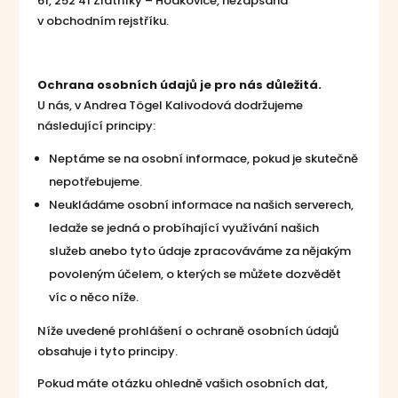
61, 252 41 Zlatníky – Hodkovice, nezapsaná
v obchodním rejstříku.
Ochrana osobních údajů je pro nás důležitá.
U nás, v Andrea Tögel Kalivodová dodržujeme
následující principy:
Neptáme se na osobní informace, pokud je skutečně
nepotřebujeme.
Neukládáme osobní informace na našich serverech,
ledaže se jedná o probíhající využívání našich
služeb anebo tyto údaje zpracováváme za nějakým
povoleným účelem, o kterých se můžete dozvědět
víc o něco níže.
Níže uvedené prohlášení o ochraně osobních údajů
obsahuje i tyto principy.
Pokud máte otázku ohledně vašich osobních dat,