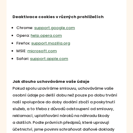
Deaktivace cookies v různých prohlížečích
Chrome:
support.google.com
Opera:
help.opera.com
Firefox:
support.mozilla.org
MSIE:
microsoft.com
Safari:
support.apple.com
Jak dlouho uchováváme vaše údaje
Pokud spolu uzavíráme smlouvu, uchováváme vaše
osobní údaje po delší dobu než pouze po dobu trvání
naší spolupráce do doby dodání zboží a poskytnutí
služeb, a to třeba z důvodů odstoupení od smlouvy,
reklamací, uplatňování nároků na náhradu škody
a dalších. Podle právních předpisů, které upravují
účetnictví, jsme povinni schraňovat daňové doklady