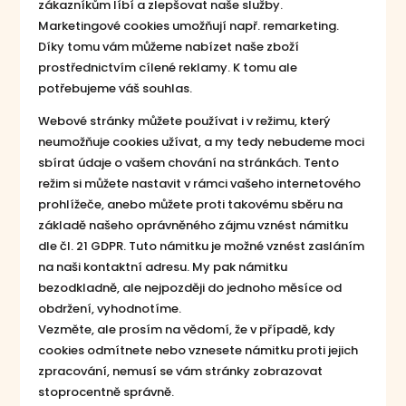
zákazníkům líbí a zlepšovat naše služby.
Marketingové cookies umožňují např. remarketing.
Díky tomu vám můžeme nabízet naše zboží
prostřednictvím cílené reklamy. K tomu ale
potřebujeme váš souhlas.
Webové stránky můžete používat i v režimu, který
neumožňuje cookies užívat, a my tedy nebudeme moci
sbírat údaje o vašem chování na stránkách. Tento
režim si můžete nastavit v rámci vašeho internetového
prohlížeče, anebo můžete proti takovému sběru na
základě našeho oprávněného zájmu vznést námitku
dle čl. 21 GDPR. Tuto námitku je možné vznést zasláním
na naši kontaktní adresu. My pak námitku
bezodkladně, ale nejpozději do jednoho měsíce od
obdržení, vyhodnotíme.
Vezměte, ale prosím na vědomí, že v případě, kdy
cookies odmítnete nebo vznesete námitku proti jejich
zpracování, nemusí se vám stránky zobrazovat
stoprocentně správně.